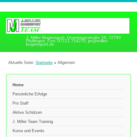
J. Miller Bogensport, Gönningerstraße 10, 72793
Pfullingen, Fon: 07121 754270, jm@miller-
bogensport.de
Aktuelle Seite:
Startseite
Allgemein
Home
Persönliche Erfolge
Pro Staff
Aktive Schützen
J. Miller Team Training
Kurse und Events