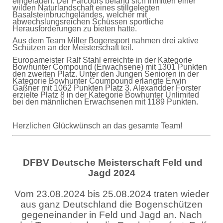
eingeladen. Der Parcours befand sich inmitten einer
wilden Naturlandschaft eines stillgelegten
Basalsteinbruchgeländes, welcher mit
abwechslungsreichen Schüssen sportliche
Herausforderungen zu bieten hatte.
Aus dem Team Miller Bogensport nahmen drei aktive
Schützen an der Meisterschaft teil.
Europameister Ralf Stahl erreichte in der Kategorie
Bowhunter Compound (Erwachsene) mit 1301 Punkten
den zweiten Platz. Unter den Jungen Senioren in der
Kategorie Bowhunter Coumpound erlangte Erwin
Gaßner mit 1062 Punkten Platz 3. Alexandder Forster
erzielte Platz 8 in der Kategorie Bowhunter Unlimited
bei den männlichen Erwachsenen mit 1189 Punkten.
Herzlichen Glückwünsch an das gesamte Team!
DFBV Deutsche Meisterschaft Feld und
Jagd 2024
Vom 23.08.2024 bis 25.08.2024 traten wieder
aus ganz Deutschland die Bogenschützen
gegeneinander in Feld und Jagd an. Nach