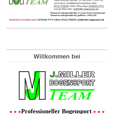
Willkommen bei
P
ro
f
essioneller
B
ogensport