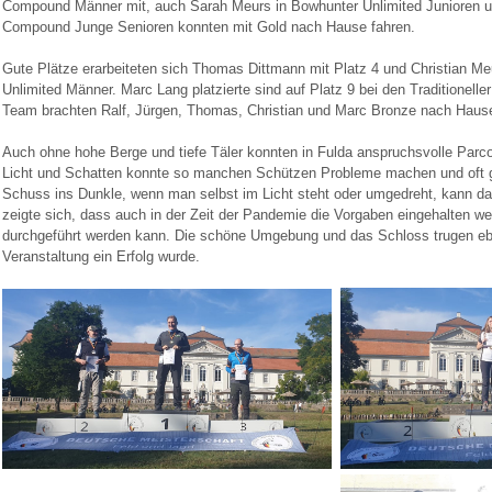
Compound Männer mit, auch Sarah Meurs in Bowhunter Unlimited Junioren 
Compound Junge Senioren konnten mit Gold nach Hause fahren.
Gute Plätze erarbeiteten sich Thomas Dittmann mit Platz 4 und Christian Me
Unlimited Männer. Marc Lang platzierte sind auf Platz 9 bei den Traditionel
Team brachten Ralf, Jürgen, Thomas, Christian und Marc Bronze nach Haus
Auch ohne hohe Berge und tiefe Täler konnten in Fulda anspruchsvolle Parco
Licht und Schatten konnte so manchen Schützen Probleme machen und oft g
Schuss ins Dunkle, wenn man selbst im Licht steht oder umgedreht, kann da
zeigte sich, dass auch in der Zeit der Pandemie die Vorgaben eingehalten we
durchgeführt werden kann. Die schöne Umgebung und das Schloss trugen ebe
Veranstaltung ein Erfolg wurde.