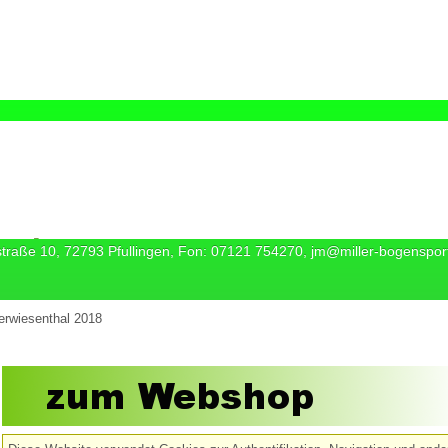
straße 10, 72793 Pfullingen, Fon: 07121 754270, jm@miller-bogenspor
rwiesenthal 2018