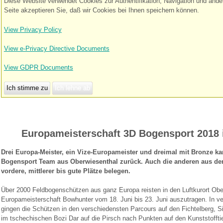
Diese Website verwendet Cookies zur Authentifikation, Navigation und and
Seite akzeptieren Sie, daß wir Cookies bei Ihnen speichern können.
View Privacy Policy
View e-Privacy Directive Documents
View GDPR Documents
Ich stimme zu
Ich lehne ab
Europameisterschaft 3D Bogensport 2018 
Drei Europa-Meister, ein Vize-Europameister und dreimal mit Bronze kam
Bogensport Team aus Oberwiesenthal zurück. Auch die anderen aus d
vordere, mittlerer bis gute Plätze belegen.
Über 2000 Feldbogenschützen aus ganz Europa reisten in den Luftkurort Obe
Europameisterschaft Bowhunter vom 18. Juni bis 23. Juni auszutragen. In ve
gingen die Schützen in den verschiedensten Parcours auf den Fichtelberg, S
im tschechischen Bozi Dar auf die Pirsch nach Punkten auf den Kunststofftie