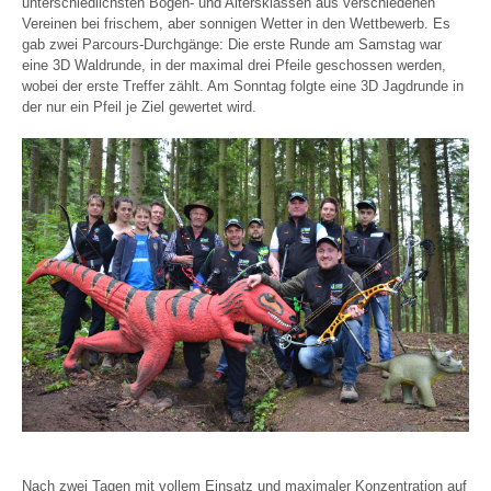
unterschiedlichsten Bogen- und Altersklassen aus verschiedenen
Vereinen bei frischem, aber sonnigen Wetter in den Wettbewerb. Es
gab zwei Parcours-Durchgänge: Die erste Runde am Samstag war
eine 3D Waldrunde, in der maximal drei Pfeile geschossen werden,
wobei der erste Treffer zählt. Am Sonntag folgte eine 3D Jagdrunde in
der nur ein Pfeil je Ziel gewertet wird.
Nach zwei Tagen mit vollem Einsatz und maximaler Konzentration auf