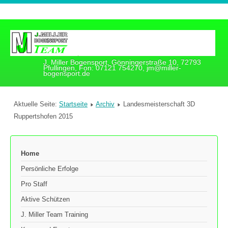
J. Miller Bogensport, Gönningerstraße 10, 72793
Pfullingen, Fon: 07121 754270, jm@miller-
bogensport.de
Aktuelle Seite:
Startseite
Archiv
Landesmeisterschaft 3D
Ruppertshofen 2015
Home
Persönliche Erfolge
Pro Staff
Aktive Schützen
J. Miller Team Training